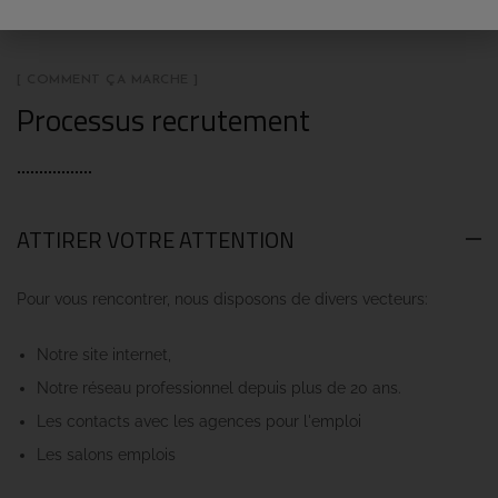
[ COMMENT ÇA MARCHE ]
Processus recrutement
ATTIRER VOTRE ATTENTION
Pour vous rencontrer, nous disposons de divers vecteurs:
Notre site internet,
Notre réseau professionnel depuis plus de 20 ans.
Les contacts avec les agences pour l'emploi
Les salons emplois