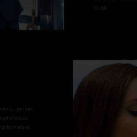
client.
ivers du parfum
es premières.
nts formats et