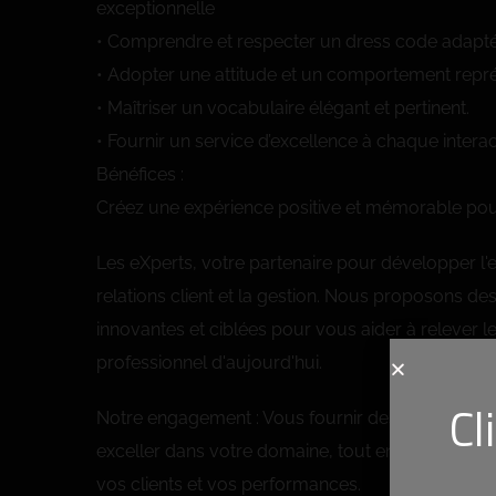
exceptionnelle
• Comprendre et respecter un dress code adapté
• Adopter une attitude et un comportement représ
• Maîtriser un vocabulaire élégant et pertinent.
• Fournir un service d’excellence à chaque interac
Bénéfices :
Créez une expérience positive et mémorable pour
Les eXperts, votre partenaire pour développer l'
relations client et la gestion. Nous proposons de
innovantes et ciblées pour vous aider à relever 
professionnel d'aujourd'hui.
Cl
Notre engagement : Vous fournir des outils et de
exceller dans votre domaine, tout en maximisant l
vos clients et vos performances.