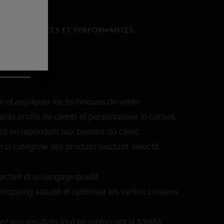
ENTE ADAPTÉES ET PERFORMANTES
E 2
re et appliquer les techniques de vente
érents profils de clients et personnaliser le conseil.
tout en répondant aux besoins du client.
la catégorie des produits (exclusif, sélectif,
 active et un langage positif.
ic stopping adapté et optimiser les ventes croisées
ez vos résultats tout en renforçant la fidélité