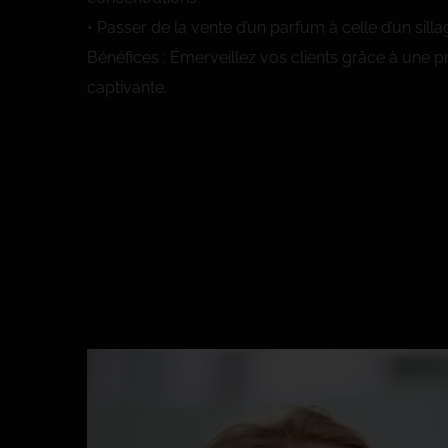
• Passer de la vente d’un parfum à celle d’un sill
Bénéfices : Émerveillez vos clients grâce à une p
captivante.