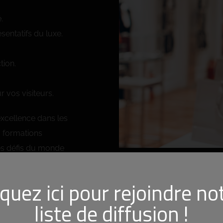
.
entatifs du luxe.
tion.
 vos visiteurs.
excellence dans les
s formations
les défis du monde
iquez ici pour rejoindre no
s stratégies pour
liste de diffusion !
a satisfaction de