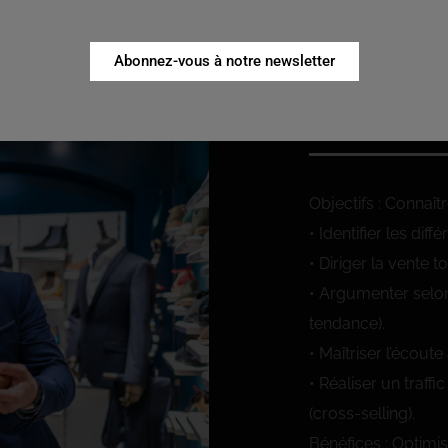
Abonnez-vous à notre newsletter
TECHNIQUES DE V
MODUL
Objectifs : Connaît
• Identifier les diff
• Diriger la vente 
• Argumenter selon 
tendance).
• Maîtriser l’écoute
• Réaliser un traff
(cross-selling).
Bénéfices : Optimis