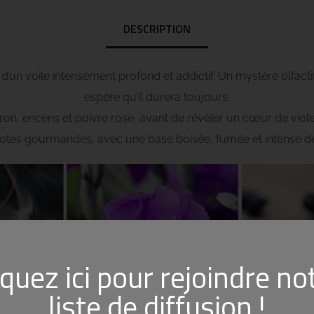
DESCRIPTION
d’un voile intensément profond et addictif. Un mystère olfacti
espère qu’il durera toujours.
ron, encens et poivre rose, avant de révéler un cœur de violet
tes gourmandes, avec une base boisée, fumée et intense de 
iquez ici pour rejoindre no
liste de diffusion !