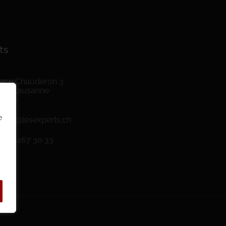
ts
lace Chauderon 3
003 Lausanne
uisse
e
dmin@lesexperts.ch
1 79 267 30 33