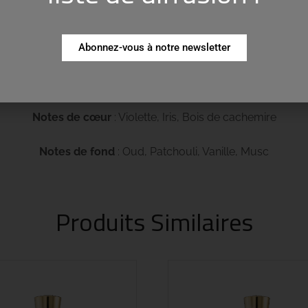
Abonnez-vous à notre newsletter
Notes de tête
: Citron, Encens, Poivre rose
Notes de cœur
: Violette, Iris, Bois de cachemire
Notes de fond
: Oud, Patchouli, Vanille, Musc
Produits Similaires