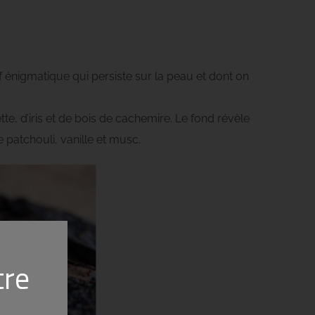
f énigmatique qui persiste sur la peau et dont on
te, d’iris et de bois de cachemire. Le fond révèle
patchouli, vanille et musc.
tre