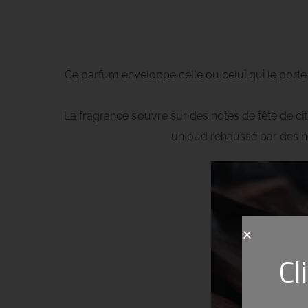
Ce parfum enveloppe celle ou celui qui le porte 
La fragrance s’ouvre sur des notes de tête de cit
un oud rehaussé par des no
Cl