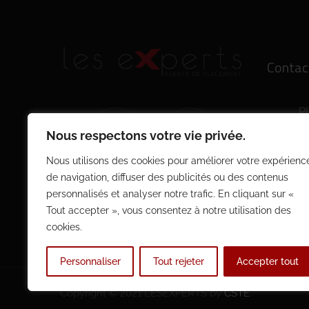
Contac
P
1
Nous respectons votre vie privée.
S
Nous utilisons des cookies pour améliorer votre expérienc
a
de navigation, diffuser des publicités ou des contenus
+4
personnalisés et analyser notre trafic. En cliquant sur «
Tout accepter », vous consentez à notre utilisation des
cookies.
Personnaliser
Tout rejeter
Accepter tout
Copyright © 2021 LESEXPERTS by
CSTE
.