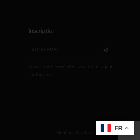
Inscription
Suivez notre newsletter pour rester à jour
sur l’agence.
FR
Mentions légales
CGV
PGDP