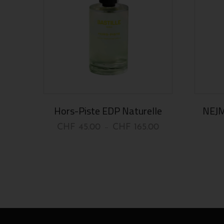
Hors-Piste EDP Naturelle
NEJM
CHF
45.00
CHF
165.00
–