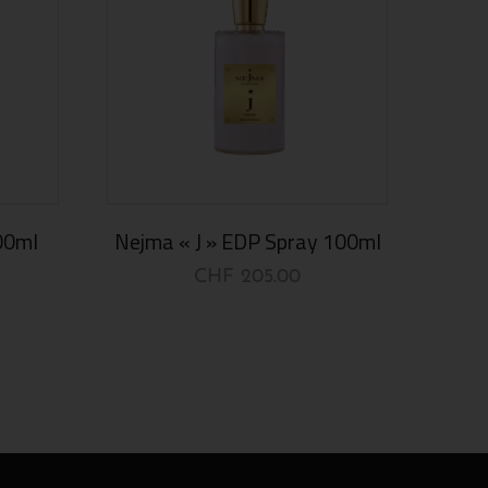
00ml
Nejma « J » EDP Spray 100ml
CHF
205.00