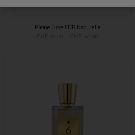
Pleine Lune EDP Naturelle
CHF
45.00
CHF
165.00
–