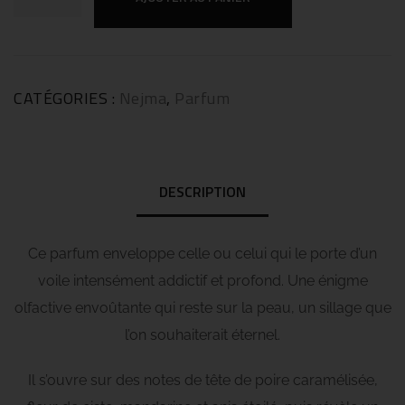
CATÉGORIES :
Nejma
,
Parfum
DESCRIPTION
Ce parfum enveloppe celle ou celui qui le porte d’un
voile intensément addictif et profond. Une énigme
olfactive envoûtante qui reste sur la peau, un sillage que
l’on souhaiterait éternel.
Il s’ouvre sur des notes de tête de poire caramélisée,